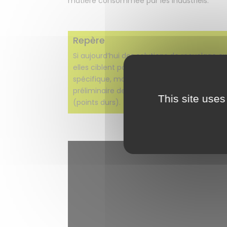
matière consommée par les industriels.
Repère
Si aujourd’hui des solutions de recyclage ex
elles ciblent pour la plupart une compositi
spécifique, mono matière, nécessitant un
préliminaire de tri et de retrait des perturb
This site uses
(points durs).