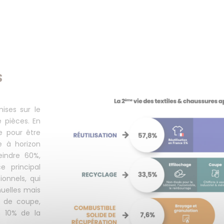
S
ises sur le
 pièces. En
e pour être
e à horizon
eindre 60%,
e principal
onnels, qui
uelles mais
s de coupe,
n 10% de la