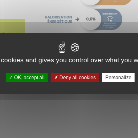
istent,
on
e étape
ateurs
 cookies and gives you control over what you w
Source :
OK, accept all
Deny all cookies
Personalize