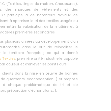
 TLC (Textiles, Linges de maison, Chaussures).
els, des marques de vêtements et des
es TLC participe à de nombreux travaux de
sant à optimiser le tri des textiles usagés ou
ermettre la valorisation de la matière et à
 matières premières secondaires.
puis plusieurs années au développement d’un
 automatisé dans le but de relocaliser le
r le territoire français ; ce qui a donné
s Textiles
, première unité industrielle capable
par couleur et d’enlever les points durs.
es clients dans la mise en œuvre de bonnes
s de gisements, écoconception…) et propose
es à chaque problématique de tri et de
açon, préparation d’échantillons…).